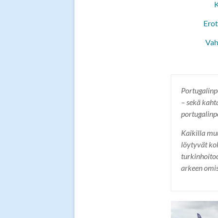
Erot
Vah
Portugalinp
– sekä kaht
portugalinp
Kaikilla mu
löytyvät ko
turkinhoito
arkeen omis