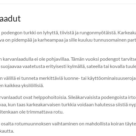
aadut
 podengon turkki on lyhyttä, tiivistä ja rungonmyötäistä. Karkeak
a on pidempää ja karheampaa ja sille kuuluu tunnusomainen par
karvanlaadulla ei ole pohjavillaa. Tämän vuoksi podengot tarvit
suojaavaa vaatetusta erityisesti kylmällä, sateella tai kovalla tuule
n välillä ei tunneta merkittäviä luonne- tai käyttöominaisuuseroj
n kaikkea yksilöllisiä.
anlaadut ovat helppohoitoisia. Sileäkarvaisista podengoista irto
a, kun taas karkeakarvaisen turkkia voidaan halutessa siistiä nyp
itenkaan ole trimmattava rotu.
osalta rotumuunnoksen vaihtaminen on mahdollista koiran täyte
kautta.