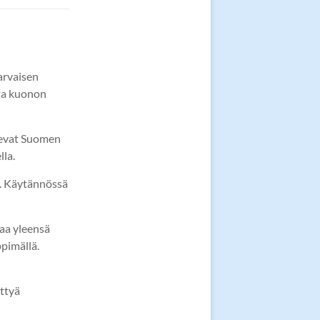
arvaisen
ta kuonon
sevat Suomen
lla.
a. Käytännössä
aa yleensä
pimällä.
ttyä