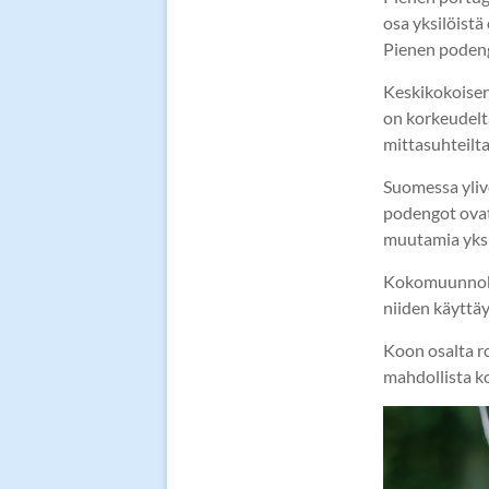
osa yksilöist
Pienen podeng
Keskikokoisen
on korkeudelt
mittasuhteilta
Suomessa yliv
podengot ovat
muutamia yksi
Kokomuunnokse
niiden käyttäy
Koon osalta r
mahdollista k