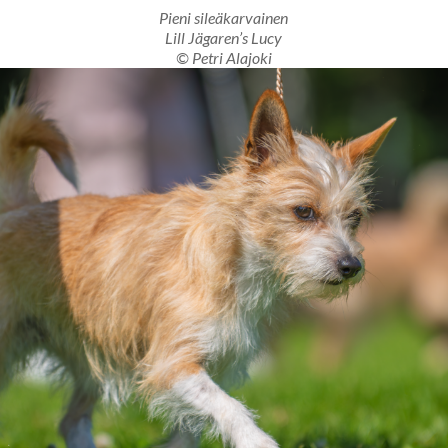
Pieni sileäkarvainen
Lill Jägaren’s Lucy
© Petri Alajoki