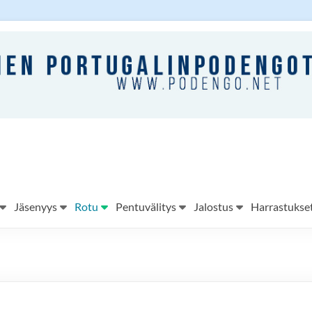
Jäsenyys
Rotu
Pentuvälitys
Jalostus
Harrastukse