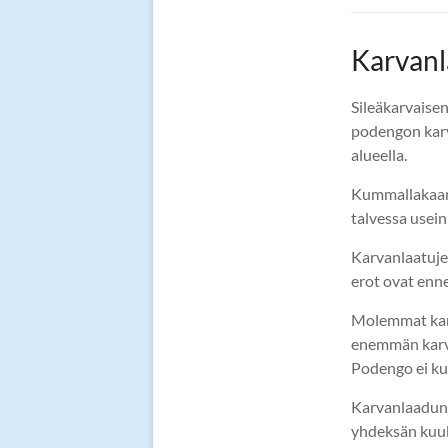
Karvanl
Sileäkarvaisen
podengon karv
alueella.
Kummallakaan 
talvessa usein 
Karvanlaatuje
erot ovat enne
Molemmat karv
enemmän karva
Podengo ei ku
Karvanlaadun 
yhdeksän kuu