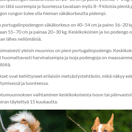
ä on tätä suurempia ja Suomessa tavataan myös 8–9 kiloisia pieniä
on rungon tulee olla hieman säkäkorkeutta pidempi.
 portugalinpodengon säkäkorkeus on 40–54 cm ja paino 16–20 k
aan 55–70 cm ja painaa 20–30 kg. Keskikokoinen ja iso podengo 
an lähes neliömäisiä.
oimaisesti yleisin muunnos on pieni portugalinpodengo. Keskikok
 huomattavasti harvinaisempia ja isoja podengoja on maassamme
löitä.
t ovat kehittyneet erilaisiin metsästystehtäviin, mikä näkyy ed
tymisessä ja luonteessa.
otumuunnoksen vaihtaminen keskikokoisesta isoon tai päinvasto
oiran täytettyä 15 kuukautta.