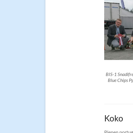
BIS-1 Snadifre
Blue Chips P
Koko
Pienen portug