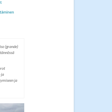
t
itäminen
iso (grande)
ytännössä
erot
 ja
tymiseen ja