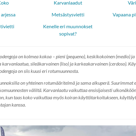
Koko
Karvanlaadut
Väri
 arjessa
Metsästysvietti
Vapaana p
tivietti
Kenelle eri muunnokset
sopivat?
odengoja on kolmea kokoa – pieni (pequeno), keskikokoinen (medio) ja 
a karvanlaatua, sileäkarvainen (liso) ja karkeakarvainen (cerdoso). Kä
odengoja on siis kuusi eri rotumuunnosta.
unnoksilla on yhteinen rotumääritelmä ja sama alkuperä. Suurimmat 
komuunnosten väliltä. Karvanlaatu vaikuttaa ensisijaisesti ulkonäköön
on, kun taas koko vaikuttaa myös koiran käyttötarkoitukseen, käyttäy
tajan kanssa.