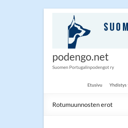
Skip
to
content
podengo.net
Suomen Portugalinpodengot ry
Etusivu
Yhdistys
Rotumuunnosten erot