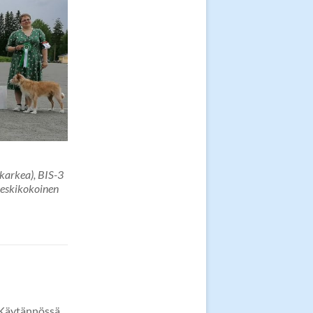
 karkea), BIS-3
keskikokoinen
 Käytännössä