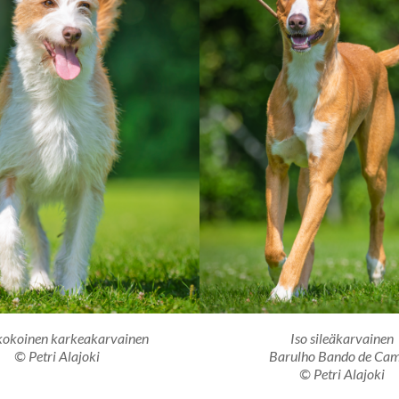
kokoinen karkeakarvainen
Iso sileäkarvainen
© Petri Alajoki
Barulho Bando de Ca
© Petri Alajoki