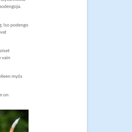
 podengoja.
g. Iso podengo
ovat
oiset
 vain
elleen myös
in on