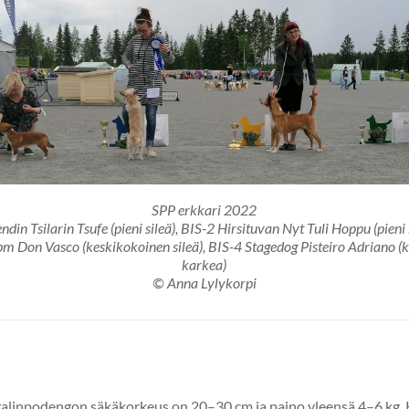
SPP erkkari 2022
ndin Tsilarin Tsufe (pieni sileä), BIS-2 Hirsituvan Nyt Tuli Hoppu (pieni
pm Don Vasco (keskikokoinen sileä), BIS-4 Stagedog Pisteiro Adriano (
karkea)
© Anna Lylykorpi
alinpodengon säkäkorkeus on 20–30 cm ja paino yleensä 4–6 kg.