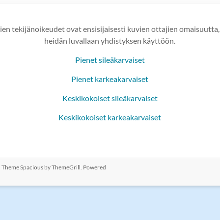
ien tekijänoikeudet ovat ensisijaisesti kuvien ottajien omaisuutta,
heidän luvallaan yhdistyksen käyttöön.
Pienet sileäkarvaiset
Pienet karkeakarvaiset
Keskikokoiset sileäkarvaiset
Keskikokoiset karkeakarvaiset
ed. Theme
Spacious
by ThemeGrill. Powered