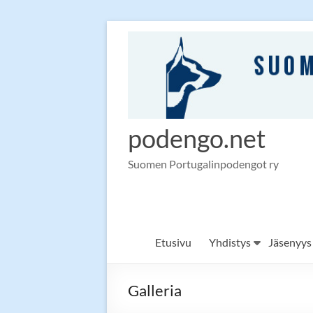
Skip
to
content
podengo.net
Suomen Portugalinpodengot ry
Etusivu
Yhdistys
Jäsenyys
Galleria