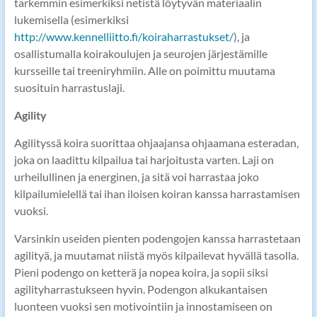
tarkemmin esimerkiksi netistä löytyvän materiaalin
lukemisella (esimerkiksi
http://www.kennelliitto.fi/koiraharrastukset/
), ja
osallistumalla koirakoulujen ja seurojen järjestämille
kursseille tai treeniryhmiin. Alle on poimittu muutama
suosituin harrastuslaji.
Agility
Agilityssä koira suorittaa ohjaajansa ohjaamana esteradan,
joka on laadittu kilpailua tai harjoitusta varten. Laji on
urheilullinen ja energinen, ja sitä voi harrastaa joko
kilpailumielellä tai ihan iloisen koiran kanssa harrastamisen
vuoksi.
Varsinkin useiden pienten podengojen kanssa harrastetaan
agilityä, ja muutamat niistä myös kilpailevat hyvällä tasolla.
Pieni podengo on ketterä ja nopea koira, ja sopii siksi
agilityharrastukseen hyvin. Podengon alkukantaisen
luonteen vuoksi sen motivointiin ja innostamiseen on