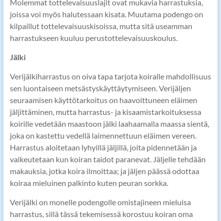
Molemmat tottelevaisuuslajit ovat mukavia harrastuksia,
joissa voi myös halutessaan kisata. Muutama podengo on
kilpaillut tottelevaisuuskisoissa, mutta sitä useamman
harrastukseen kuuluu perustottelevaisuuskoulus.
Jälki
Verijälkiharrastus on oiva tapa tarjota koiralle mahdollisuus
sen luontaiseen metsästyskäyttäytymiseen. Verijäljen
seuraamisen käyttötarkoitus on haavoittuneen eläimen
jäljittäminen, mutta harrastus- ja kisaamistarkoituksessa
koirille vedetään maastoon jälki laahaamalla maassa sientä,
joka on kastettu vedellä laimennettuun eläimen vereen.
Harrastus aloitetaan lyhyillä jäljillä, joita pidennetään ja
vaikeutetaan kun koiran taidot paranevat. Jäljelle tehdään
makauksia, jotka koira ilmoittaa; ja jäljen päässä odottaa
koiraa mieluinen palkinto kuten peuran sorkka.
Verijälki on monelle podengolle omistajineen mieluisa
harrastus, sillä tässä tekemisessä korostuu koiran oma