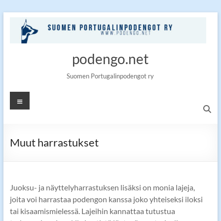
Skip
to
content
podengo.net
Suomen Portugalinpodengot ry
Valikko
Muut harrastukset
Juoksu- ja näyttelyharrastuksen lisäksi on monia lajeja,
joita voi harrastaa podengon kanssa joko yhteiseksi iloksi
tai kisaamismielessä. Lajeihin kannattaa tutustua