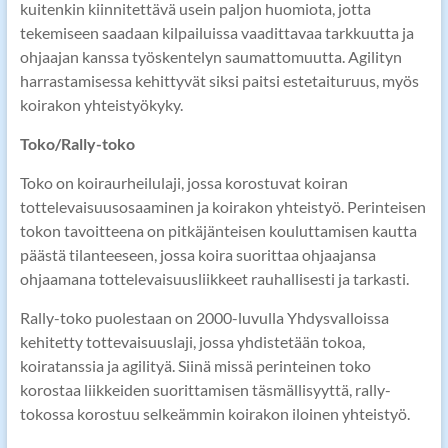
kuitenkin kiinnitettävä usein paljon huomiota, jotta
tekemiseen saadaan kilpailuissa vaadittavaa tarkkuutta ja
ohjaajan kanssa työskentelyn saumattomuutta. Agilityn
harrastamisessa kehittyvät siksi paitsi estetaituruus, myös
koirakon yhteistyökyky.
Toko/Rally-toko
Toko on koiraurheilulaji, jossa korostuvat koiran
tottelevaisuusosaaminen ja koirakon yhteistyö. Perinteisen
tokon tavoitteena on pitkäjänteisen kouluttamisen kautta
päästä tilanteeseen, jossa koira suorittaa ohjaajansa
ohjaamana tottelevaisuusliikkeet rauhallisesti ja tarkasti.
Rally-toko puolestaan on 2000-luvulla Yhdysvalloissa
kehitetty tottevaisuuslaji, jossa yhdistetään tokoa,
koiratanssia ja agilityä. Siinä missä perinteinen toko
korostaa liikkeiden suorittamisen täsmällisyyttä, rally-
tokossa korostuu selkeämmin koirakon iloinen yhteistyö.