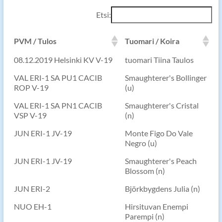
Etsi:
PVM / Tulos
Tuomari / Koira
08.12.2019 Helsinki KV V-19
tuomari Tiina Taulos
VAL ERI-1 SA PU1 CACIB
Smaughterer's Bollinger
ROP V-19
(u)
VAL ERI-1 SA PN1 CACIB
Smaughterer's Cristal
VSP V-19
(n)
JUN ERI-1 JV-19
Monte Figo Do Vale
Negro (u)
JUN ERI-1 JV-19
Smaughterer's Peach
Blossom (n)
JUN ERI-2
Björkbygdens Julia (n)
NUO EH-1
Hirsituvan Enempi
Parempi (n)