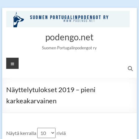
Skip
to
content
podengo.net
Suomen Portugalinpodengot ry
Valikko
Näyttelytulokset 2019 – pieni
karkeakarvainen
Näytä kerralla
riviä