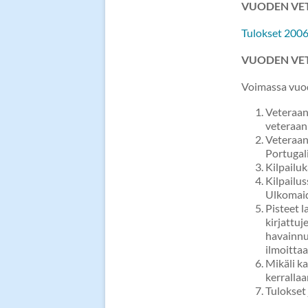
VUODEN VET
Tulokset 200
VUODEN VE
Voimassa vuod
Veteraan
veteraan
Veteraan
Portugal
Kilpailuk
Kilpailu
Ulkomaid
Pisteet 
kirjattuj
havainnut
ilmoittaa
Mikäli k
kerrallaa
Tulokset