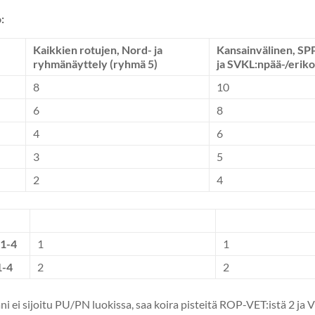
:
Kaikkien rotujen,
Nord-
ja
Kansainvälinen, SP
ryhmänäyttely (ryhmä 5)
ja
SVKL:n
pää-/eriko
8
10
6
8
4
6
3
5
2
4
 1-4
1
1
1-4
2
2
ni ei sijoitu PU/PN luokissa, saa koira pisteitä ROP-VET:istä 2 ja 