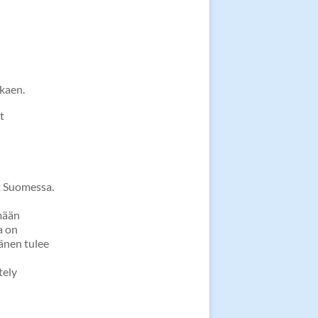
kaen.
t
t Suomessa.
lmään
a on
hänen tulee
tely