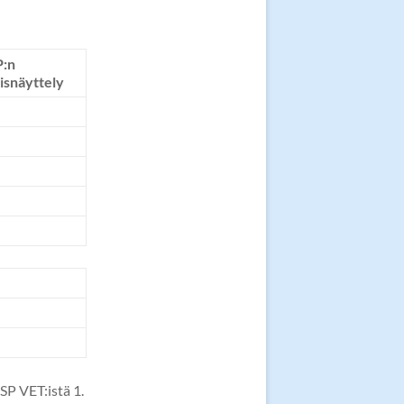
P:n
isnäyttely
VSP VET:istä 1.