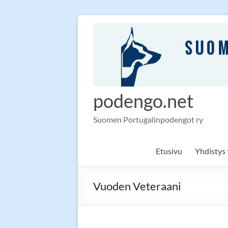
Skip
to
content
podengo.net
Suomen Portugalinpodengot ry
Etusivu
Yhdistys
Vuoden Veteraani