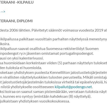
ERAANI -KILPAILU
6 –>
TERAANI
, DIPLOMI
esta 2006 lähtien. Päivitetyt säännöt voimassa vuodesta 2019 al
ikilpailussa palkitaan vuosittain parhaiten näyttelyssä menestyny
ikoira.
ikilpailuun saavat osallistua Suomessa rekisteröidyt Suomen
inpodengot ry:n jäsenten omistamat portugalinpodengot.
ausi on yksi kalenterivuosi.
ssa huomioidaan korkeintaan viiden (5) parhaan näyttelyn tulokse
en tuloksia ei huomioida.
lasketaan yhdistyksen puolesta Kennelliiton jalostustietojärjeste
en virallisten näyttelyluokkien tulosten perusteella. Mikäli omistaj
 jalostustietojärjestelmän tuloksissa virheitä tai epäselvyyksiä, 
 niistä yhdistykselle osoitteeseen
kilpailut@podengo.net
.
aksi koiraa on saanut saman pistemäärään, verrataan tuloksia näyt
n, kunnes ero syntyy (enintään kahdeksan (8) näyttelyä).
 julkaistaan yhdistyksen vuosikokouksessa.