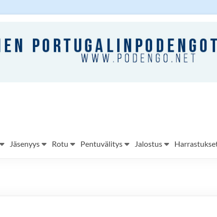
Jäsenyys
Rotu
Pentuvälitys
Jalostus
Harrastukse