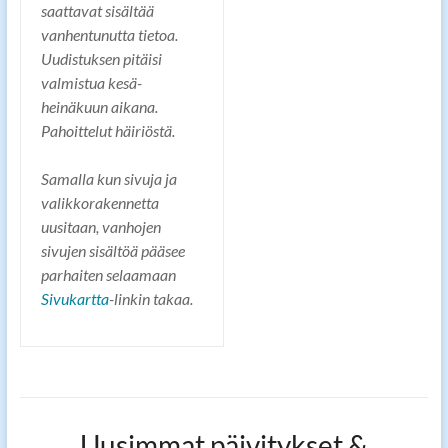
saattavat sisältää
vanhentunutta tietoa.
Uudistuksen pitäisi
valmistua kesä-
heinäkuun aikana.
Pahoittelut häiriöstä.
Samalla kun sivuja ja
valikkorakennetta
uusitaan, vanhojen
sivujen sisältöä pääsee
parhaiten selaamaan
Sivukartta
-linkin takaa.
Uusimmat päivitykset &