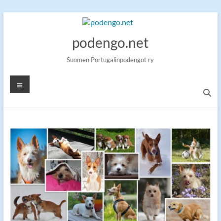
Skip
to
content
podengo.net
Suomen Portugalinpodengot ry
Valikko