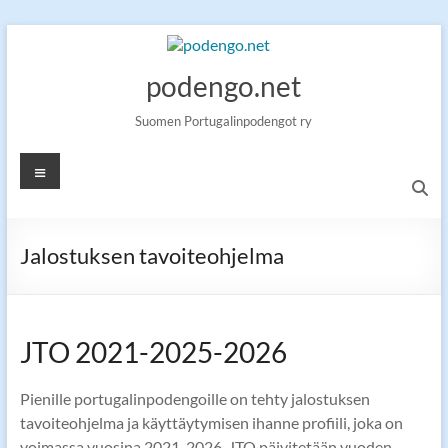
Skip
to
content
podengo.net
Suomen Portugalinpodengot ry
Valikko
Jalostuksen tavoiteohjelma
JTO 2021-2025-2026
Pienille portugalinpodengoille on tehty jalostuksen
tavoiteohjelma ja käyttäytymisen ihanne profiili, joka on
voimassa vuosina 2021-2026. JTO päivitetään vuoden