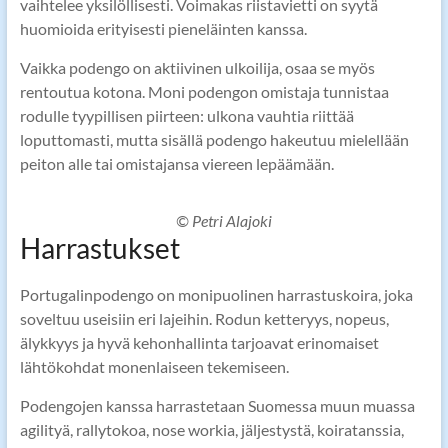
vaihtelee yksilöllisesti. Voimakas riistavietti on syytä
huomioida erityisesti pieneläinten kanssa.
Vaikka podengo on aktiivinen ulkoilija, osaa se myös
rentoutua kotona. Moni podengon omistaja tunnistaa
rodulle tyypillisen piirteen: ulkona vauhtia riittää
loputtomasti, mutta sisällä podengo hakeutuu mielellään
peiton alle tai omistajansa viereen lepäämään.
© Petri Alajoki
Harrastukset
Portugalinpodengo on monipuolinen harrastuskoira, joka
soveltuu useisiin eri lajeihin. Rodun ketteryys, nopeus,
älykkyys ja hyvä kehonhallinta tarjoavat erinomaiset
lähtökohdat monenlaiseen tekemiseen.
Podengojen kanssa harrastetaan Suomessa muun muassa
agilityä, rallytokoa, nose workia, jäljestystä, koiratanssia,