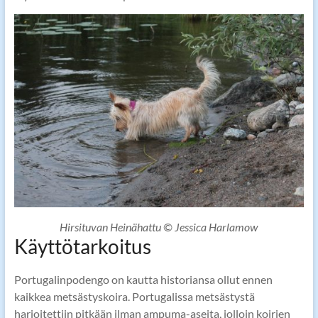
Hirsituvan Heinähattu © Jessica Harlamow
Käyttötarkoitus
Portugalinpodengo on kautta historiansa ollut ennen
kaikkea metsästyskoira. Portugalissa metsästystä
harjoitettiin pitkään ilman ampuma-aseita, jolloin koirien