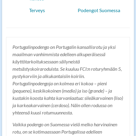
Terveys
Podengot Suomessa
Portugalinpodengo on Portugalin kansallisrotu ja yksi
maailman vanhimmista edelleen alkuperäisessä
käyttötarkoituksessaan säilyneistä
metsästyskoiraroduista. Se kuuluu FCI:n roturyhmään 5,
pystykorviin ja alkukantaisiin koiriin.
Portugalinpodengoja on kolmea eri kokoa – pieni
(pequeno), keskikokoinen (medio) ja iso (grande) – ja
kustakin koosta kahta karvanlaatua: sileäkarvainen (liso)
ja karkeakarvainen (cerdoso). Näin ollen rodussa on
yhteensä kuusi rotumuunnosta.
Vaikka podengo on Suomessa vielä melko harvinainen
rotu, on se kotimaassaan Portugalissa edelleen