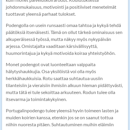
johdonmukaisuus, motivointi ja positiiviset menetelmät
tuottavat yleensä parhaat tulokset.
Podengolla on usein runsaasti omaa tahtoa ja kykyä tehdä
päätöksiä itsenäisesti. Tämä on ollut tärkeä ominaisuus sen
alkuperäisessä työssä, mutta näkyy myös nykypäivän
arjessa. Omistajalta vaaditaan kärsivällisyyttä,
huumorintajua ja kykyä motivoida koiraa yhteistyöhön.
Monet podengot ovat luonteeltaan valppaita
hälytyshaukkujia. Osa yksilöistä voi olla myös
herkkähaukkuisia. Rotu saattaa suhtautua uusiin
tilanteisiin ja vieraisiin ihmisiin alkuun hieman pidättyvästi,
mutta tätä ei tule sekoittaa arkuuteen. Rodun tulee olla
itsevarma ja toimintakykyinen.
Portugalinpodengo tulee yleensä hyvin toimeen lasten ja
muiden koirien kanssa, etenkin jos se on saanut tottua
niihin nuoresta pitäen. Suhtautuminen muihin eläimiin