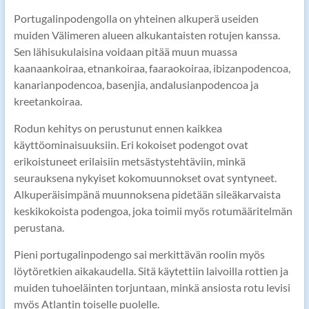
Portugalinpodengolla on yhteinen alkuperä useiden
muiden Välimeren alueen alkukantaisten rotujen kanssa.
Sen lähisukulaisina voidaan pitää muun muassa
kaanaankoiraa, etnankoiraa, faaraokoiraa, ibizanpodencoa,
kanarianpodencoa, basenjia, andalusianpodencoa ja
kreetankoiraa.
Rodun kehitys on perustunut ennen kaikkea
käyttöominaisuuksiin. Eri kokoiset podengot ovat
erikoistuneet erilaisiin metsästystehtäviin, minkä
seurauksena nykyiset kokomuunnokset ovat syntyneet.
Alkuperäisimpänä muunnoksena pidetään sileäkarvaista
keskikokoista podengoa, joka toimii myös rotumääritelmän
perustana.
Pieni portugalinpodengo sai merkittävän roolin myös
löytöretkien aikakaudella. Sitä käytettiin laivoilla rottien ja
muiden tuhoeläinten torjuntaan, minkä ansiosta rotu levisi
myös Atlantin toiselle puolelle.