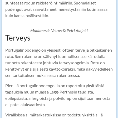
suhteessa rodun rekisteröintimääriin. Suomalaiset
podengot ovat saavuttaneet menestystä niin kotimaassa
kuin kansainvälisestikin.
Madame de Veiros © Petri Alajoki
Terveys
Portugalinpodengo on yleisesti ottaen terve ja pitkäikäinen
rotu. Sen rakenne on säilynyt luonnollisena, eikä rodulla
tunneta rakenteesta johtuvia terveysongelmia. Rotu on
kehittynyt ensisijaisesti käyttökoiraksi, mikä näkyy edelleen
sen tarkoituksenmukaisessa rakenteessa.
Pienillä portugalinpodengoilla on raportoitu yksittäisiä
tapauksia muun muassa Legg-Perthesin taudista,
epilepsiasta, allergioista ja polvilumpion sijoiltaanmenosta
eli patellaluksaatiosta.
Virallisissa silmätarkastuksissa on todettu yksittäisillä