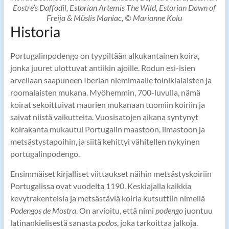
Eostre’s Daffodil, Estorian Artemis The Wild, Estorian Dawn of
Freija & Müslis Maniac, © Marianne Kolu
Historia
Portugalinpodengo on tyypiltään alkukantainen koira,
jonka juuret ulottuvat antiikin ajoille. Rodun esi-isien
arvellaan saapuneen Iberian niemimaalle foinikialaisten ja
roomalaisten mukana. Myöhemmin, 700-luvulla, nämä
koirat sekoittuivat maurien mukanaan tuomiin koiriin ja
saivat niistä vaikutteita. Vuosisatojen aikana syntynyt
koirakanta mukautui Portugalin maastoon, ilmastoon ja
metsästystapoihin, ja siitä kehittyi vähitellen nykyinen
portugalinpodengo.
Ensimmäiset kirjalliset viittaukset näihin metsästyskoiriin
Portugalissa ovat vuodelta 1190. Keskiajalla kaikkia
kevytrakenteisia ja metsästäviä koiria kutsuttiin nimellä
Podengos de Mostra
. On arvioitu, että nimi
podengo
juontuu
latinankielisestä sanasta
podos
, joka tarkoittaa jalkoja.