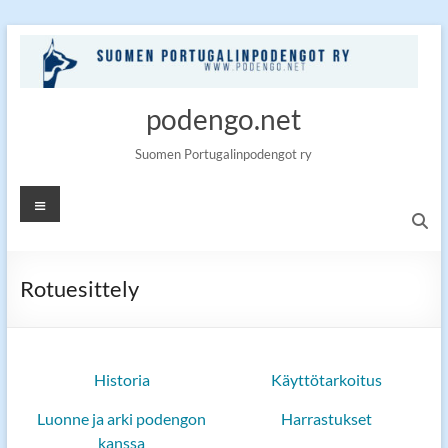
Skip
to
content
podengo.net
Suomen Portugalinpodengot ry
Valikko
Rotuesittely
Historia
Käyttötarkoitus
Luonne ja arki podengon
Harrastukset
kanssa