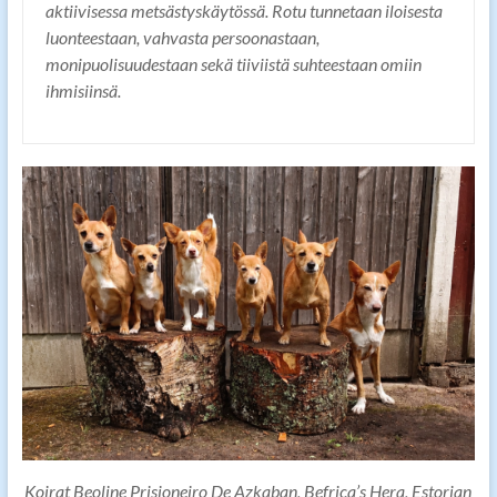
aktiivisessa metsästyskäytössä. Rotu tunnetaan iloisesta
luonteestaan, vahvasta persoonastaan,
monipuolisuudestaan sekä tiiviistä suhteestaan omiin
ihmisiinsä.
Koirat Beoline Prisioneiro De Azkaban, Befrica’s Hera, Estorian