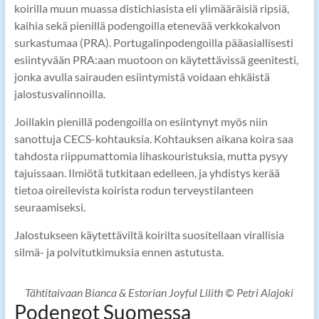
koirilla muun muassa distichiasista eli ylimääräisiä ripsiä,
kaihia sekä pienillä podengoilla etenevää verkkokalvon
surkastumaa (PRA). Portugalinpodengoilla pääasiallisesti
esiintyvään PRA:aan muotoon on käytettävissä geenitesti,
jonka avulla sairauden esiintymistä voidaan ehkäistä
jalostusvalinnoilla.
Joillakin pienillä podengoilla on esiintynyt myös niin
sanottuja CECS-kohtauksia. Kohtauksen aikana koira saa
tahdosta riippumattomia lihaskouristuksia, mutta pysyy
tajuissaan. Ilmiötä tutkitaan edelleen, ja yhdistys kerää
tietoa oireilevista koirista rodun terveystilanteen
seuraamiseksi.
Jalostukseen käytettäviltä koirilta suositellaan virallisia
silmä- ja polvitutkimuksia ennen astutusta.
Tähtitaivaan Bianca & Estorian Joyful Lilith © Petri Alajoki
Podengot Suomessa