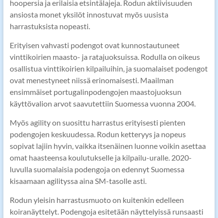
hoopersia ja erilaisia etsintälajeja. Rodun aktiivisuuden
ansiosta monet yksilöt innostuvat myös uusista
harrastuksista nopeasti.
Erityisen vahvasti podengot ovat kunnostautuneet
vinttikoirien maasto- ja ratajuoksuissa. Rodulla on oikeus
osallistua vinttikoirien kilpailuihin, ja suomalaiset podengot
ovat menestyneet niissä erinomaisesti. Maailman
ensimmäiset portugalinpodengojen maastojuoksun
käyttövalion arvot saavutettiin Suomessa vuonna 2004.
Myös agility on suosittu harrastus erityisesti pienten
podengojen keskuudessa. Rodun ketteryys ja nopeus
sopivat lajiin hyvin, vaikka itsenäinen luonne voikin asettaa
omat haasteensa koulutukselle ja kilpailu-uralle. 2020-
luvulla suomalaisia podengoja on edennyt Suomessa
kisaamaan agilityssa aina SM-tasolle asti.
Rodun yleisin harrastusmuoto on kuitenkin edelleen
koiranäyttelyt. Podengoja esitetään näyttelyissä runsaasti