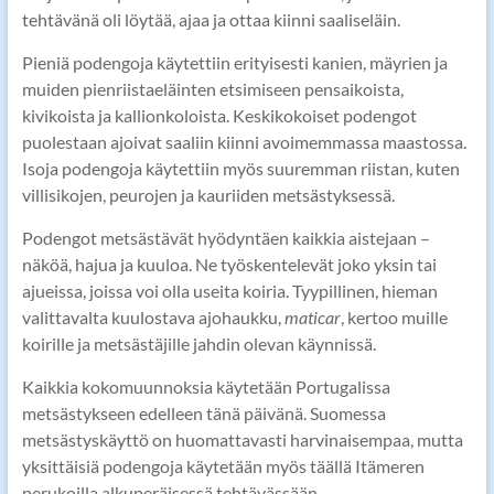
tehtävänä oli löytää, ajaa ja ottaa kiinni saaliseläin.
Pieniä podengoja käytettiin erityisesti kanien, mäyrien ja
muiden pienriistaeläinten etsimiseen pensaikoista,
kivikoista ja kallionkoloista. Keskikokoiset podengot
puolestaan ajoivat saaliin kiinni avoimemmassa maastossa.
Isoja podengoja käytettiin myös suuremman riistan, kuten
villisikojen, peurojen ja kauriiden metsästyksessä.
Podengot metsästävät hyödyntäen kaikkia aistejaan –
näköä, hajua ja kuuloa. Ne työskentelevät joko yksin tai
ajueissa, joissa voi olla useita koiria. Tyypillinen, hieman
valittavalta kuulostava ajohaukku,
maticar
, kertoo muille
koirille ja metsästäjille jahdin olevan käynnissä.
Kaikkia kokomuunnoksia käytetään Portugalissa
metsästykseen edelleen tänä päivänä. Suomessa
metsästyskäyttö on huomattavasti harvinaisempaa, mutta
yksittäisiä podengoja käytetään myös täällä Itämeren
perukoilla alkuperäisessä tehtävässään.