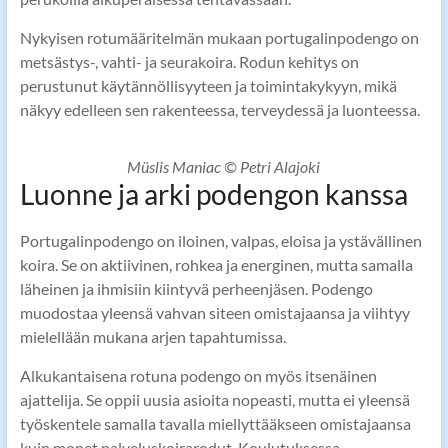
Nykyisen rotumääritelmän mukaan portugalinpodengo on
metsästys-, vahti- ja seurakoira. Rodun kehitys on
perustunut käytännöllisyyteen ja toimintakykyyn, mikä
näkyy edelleen sen rakenteessa, terveydessä ja luonteessa.
Müslis Maniac © Petri Alajoki
Luonne ja arki podengon kanssa
Portugalinpodengo on iloinen, valpas, eloisa ja ystävällinen
koira. Se on aktiivinen, rohkea ja energinen, mutta samalla
läheinen ja ihmisiin kiintyvä perheenjäsen. Podengo
muodostaa yleensä vahvan siteen omistajaansa ja viihtyy
mielellään mukana arjen tapahtumissa.
Alkukantaisena rotuna podengo on myös itsenäinen
ajattelija. Se oppii uusia asioita nopeasti, mutta ei yleensä
työskentele samalla tavalla miellyttääkseen omistajaansa
kuin monet palveluskoirarodut. Koulutuksessa