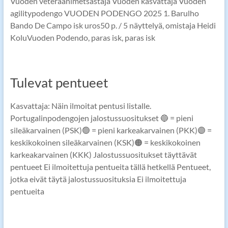
Vuoden veteraanimetsästäjä Vuoden kasvattaja Vuoden
agilitypodengo VUODEN PODENGO 2025 1. Barulho
Bando De Campo isk uros50 p. / 5 näyttelyä, omistaja Heidi
KoluVuoden Podendo, paras isk, paras isk
Tulevat pentueet
Kasvattaja: Näin ilmoitat pentusi listalle.
Portugalinpodengojen jalostussuositukset 🔵 = pieni
sileäkarvainen (PSK)🟢 = pieni karkeakarvainen (PKK)🟣 =
keskikokoinen sileäkarvainen (KSK)🟠 = keskikokoinen
karkeakarvainen (KKK) Jalostussuositukset täyttävät
pentueet Ei ilmoitettuja pentueita tällä hetkellä Pentueet,
jotka eivät täytä jalostussuosituksia Ei ilmoitettuja
pentueita