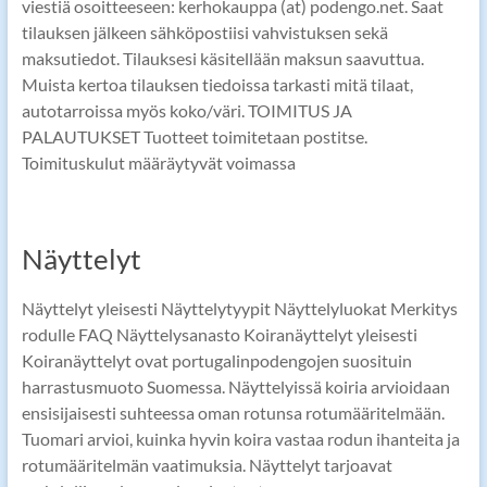
viestiä osoitteeseen: kerhokauppa (at) podengo.net. Saat
tilauksen jälkeen sähköpostiisi vahvistuksen sekä
maksutiedot. Tilauksesi käsitellään maksun saavuttua.
Muista kertoa tilauksen tiedoissa tarkasti mitä tilaat,
autotarroissa myös koko/väri. TOIMITUS JA
PALAUTUKSET Tuotteet toimitetaan postitse.
Toimituskulut määräytyvät voimassa
Näyttelyt
Näyttelyt yleisesti Näyttelytyypit Näyttelyluokat Merkitys
rodulle FAQ Näyttelysanasto Koiranäyttelyt yleisesti
Koiranäyttelyt ovat portugalinpodengojen suosituin
harrastusmuoto Suomessa. Näyttelyissä koiria arvioidaan
ensisijaisesti suhteessa oman rotunsa rotumääritelmään.
Tuomari arvioi, kuinka hyvin koira vastaa rodun ihanteita ja
rotumääritelmän vaatimuksia. Näyttelyt tarjoavat