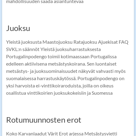
mahdollisuuden saada asiantuntevaa
Juoksu
Yleistä juoksusta Maastojuoksu Ratajuoksu Ajuekisat FAQ
SVKL:n säännöt Yleistä juoksuharrastuksesta
Portugalinpodengo toimii kotimaassaan Portugalissa
edelleen aktiivisena metsästyskoirana. Sen luontaiset
metsästys- ja juoksuominaisuudet näkyvät vahvasti myös
suomalaisessa harrastuskäytössä. Portugalinpodengo on
yksi harvoista ei-vinttikoiraroduista, joilla on oikeus
osallistua vinttikoirien juoksukokeisiin ja Suomessa
Rotumuunnosten erot
Koko Karvanlaadut Värit Erot arjessa Metsästysvietti