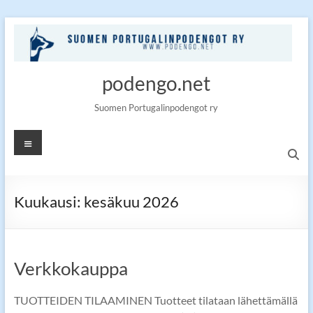
Skip
to
content
podengo.net
Suomen Portugalinpodengot ry
Valikko
Kuukausi:
kesäkuu 2026
Verkkokauppa
TUOTTEIDEN TILAAMINEN Tuotteet tilataan lähettämällä