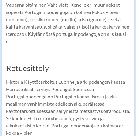
Vapaana pitäminen Vahtivietti Kenelle eri muunnokset
sopivat? Portugalinpodengoja on kolmea kokoa – pieni
(pequeno), keskikokoinen (medio) ja iso (grande) – sekä
kahta karvanlaatua, sileäkarvainen (liso) ja karkeakarvainen
(cerdoso). Käytännössä portugalinpodengoja on siis kuusi
eri
Rotuesittely
Historia Käyttötarkoitus Luonne ja arki podengon kanssa
Harrastukset Terveys Podengot Suomessa
Portugalinpodengo on Portugalin kansallisrotu ja yksi
maailman vanhimmista edelleen alkuperäisessä
käyttötarkoituksessaan säilyneistä metsästyskoiraroduista.
Se kuuluu FCI:n roturyhmään 5, pystykorviin ja
alkukantaisiin koiriin. Portugalinpodengoja on kolmea eri
kokoa – pieni