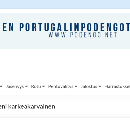
Jäsenyys
Rotu
Pentuvälitys
Jalostus
Harrastukse
eni karkeakarvainen