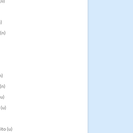
(u)
u)
(n)
n)
(n)
(u)
(u)
to (u)