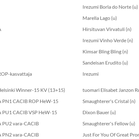
Irezumi Borla do Norte (u)
Marella Lago (u)
A
Hirsituvan Virvatuli (n)
Irezumi Vinho Verde (n)
Kimsar Bling Bling (n)
Sandeisan Erudito (u)
OP-kasvattaja
Irezumi
Helsinki Winner-15 KV (13+15)
tuomari Elisabet Janzon R
SA PN1 CACIB ROP HeW-15
Smaughterer's Cristal (n)
SA PU1 CACIB VSP HeW-15
Dixon Bauer (u)
A PU2 vara-CACIB
Smaughterer's Fellow (u)
A PN2 vara-CACIB
Just For You Of Great Pro