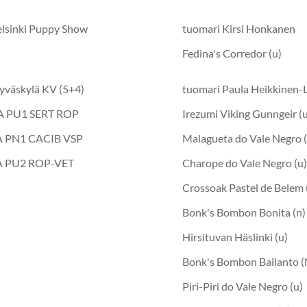
elsinki Puppy Show
tuomari Kirsi Honkanen
Fedina's Corredor (u)
yväskylä KV (5+4)
tuomari Paula Heikkinen
SA PU1 SERT ROP
Irezumi Viking Gunngeir (
SA PN1 CACIB VSP
Malagueta do Vale Negro (
SA PU2 ROP-VET
Charope do Vale Negro (u
Crossoak Pastel de Belem 
Bonk's Bombon Bonita (n)
Hirsituvan Häslinki (u)
Bonk's Bombon Bailanto (
Piri-Piri do Vale Negro (u)