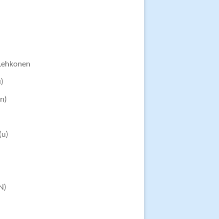
-Lehkonen
u)
n)
)
(u)
N)