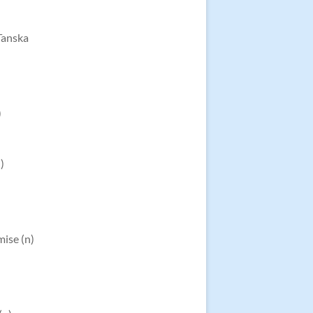
Tanska
)
)
mise (n)