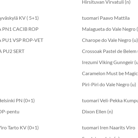
Hirsituvan Virvatuli (n)
yväskylä KV ( 5+1)
tuomari Paavo Mattila
SA PN1 CACIB ROP
Malagueta do Vale Negro (
SA PU1 VSP ROP-VET
Charope do Vale Negro (u
A PU2 SERT
Crossoak Pastel de Belem 
Irezumi Viking Gunngeir (
Caramelon Must be Magic 
Piri-Piri do Vale Negro (u)
elsinki PN (0+1)
tuomari Veli-Pekka Kump
OP-pentu
Dixon Ellen (n)
iro Tarto KV (0+1)
tuomari Iren Naarits Viro