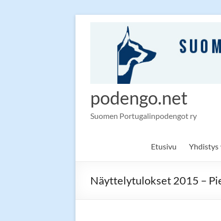
Skip
to
content
podengo.net
Suomen Portugalinpodengot ry
Etusivu
Yhdistys
Näyttelytulokset 2015 – Pi