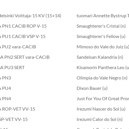
elsinki Voittaja-15 KV (15+14)
tuomari Annette Bystrup 
SA PN1 CACIB ROP V-15
Smaughterer's Cristal (n)
A PU1 CACIB VSP V-15
Smaughterer's Fellow (u)
A PU2 vara-CACIB
Mimoso do Vale do Juiz (u
SA PN2 SERT vara-CACIB
Sandeisan Kalandria (n)
SA PU3 SERT
Kisamorin Panthera Leo (u
A PN3
Olimpia do Vale Negro (n)
A PU4
Dixon Bauer (u)
A PN4
Just For You Of Great Pro
SA ROP-VET VV-15
Irezumi Nascer do Sol (u)
SP-VET VV-15
Irezumi Calor do Sol (n)