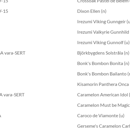
V-15
Crossoak Pastel de Belem 
V-15
Dixon Ellen (n)
Irezumi Viking Gunngeir (
Irezumi Valkyrie Gunnhild 
Irezumi Viking Gunnolf (u)
A vara-SERT
Björkbygdens Solstråla (n)
Bonk's Bombon Bonita (n)
Bonk's Bombon Bailanto (
Kisamorin Panthera Onca 
A vara-SERT
Caramelon American Idol 
Caramelon Must be Magic 
A
Caroco de Viamonte (u)
Gerseme's Caramelon Carli