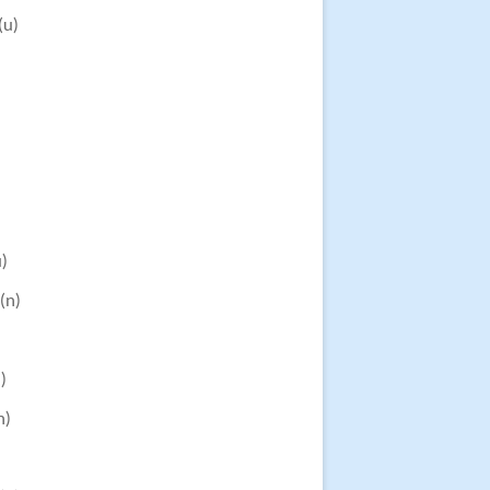
(u)
u)
(n)
)
n)