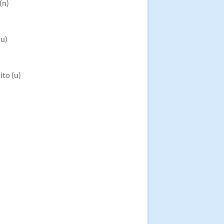
(n)
(u)
to (u)