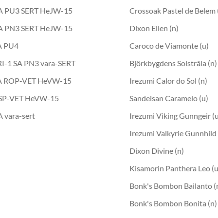
SA PU3 SERT HeJW-15
Crossoak Pastel de Belem 
SA PN3 SERT HeJW-15
Dixon Ellen (n)
A PU4
Caroco de Viamonte (u)
I-1 SA PN3 vara-SERT
Björkbygdens Solstråla (n)
SA ROP-VET HeVW-15
Irezumi Calor do Sol (n)
VSP-VET HeVW-15
Sandeisan Caramelo (u)
 vara-sert
Irezumi Viking Gunngeir (
Irezumi Valkyrie Gunnhild 
Dixon Divine (n)
Kisamorin Panthera Leo (u
Bonk's Bombon Bailanto (
Bonk's Bombon Bonita (n)