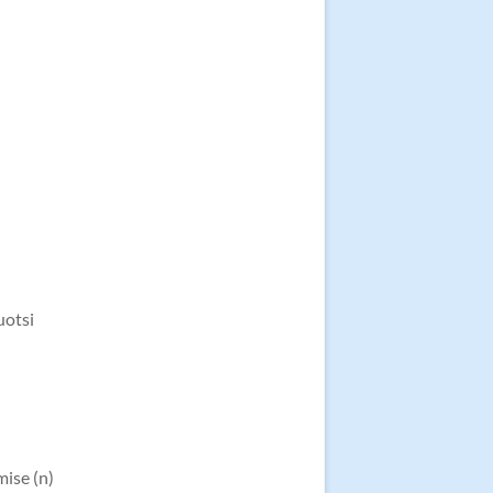
uotsi
mise (n)