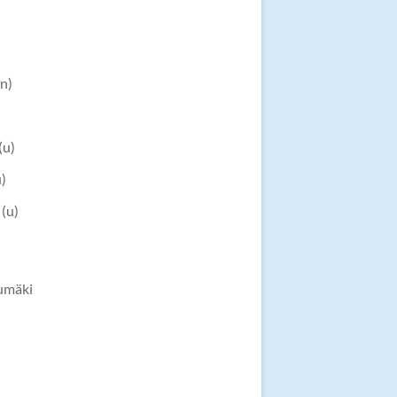
n)
)
(u)
u)
(u)
umäki