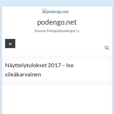
Skip
to
content
podengo.net
Suomen Portugalinpodengot ry
Valikko
Näyttelytulokset 2017 – Iso
sileäkarvainen