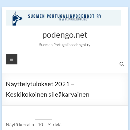
Skip
to
content
podengo.net
Suomen Portugalinpodengot ry
Valikko
Näyttelytulokset 2021 –
Keskikokoinen sileäkarvainen
Näytä kerralla
riviä