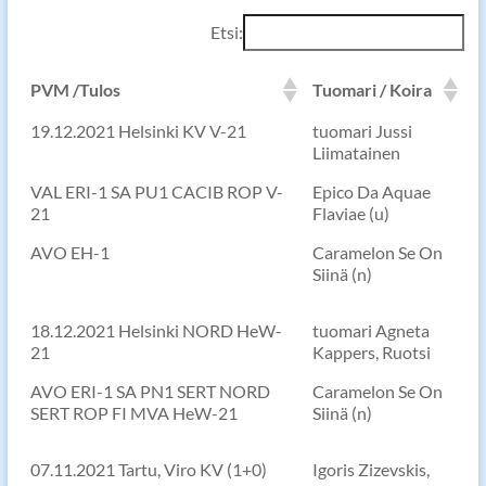
Etsi:
PVM /Tulos
Tuomari / Koira
19.12.2021 Helsinki KV V-21
tuomari Jussi
Liimatainen
VAL ERI-1 SA PU1 CACIB ROP V-
Epico Da Aquae
21
Flaviae (u)
AVO EH-1
Caramelon Se On
Siinä (n)
18.12.2021 Helsinki NORD HeW-
tuomari Agneta
21
Kappers, Ruotsi
AVO ERI-1 SA PN1 SERT NORD
Caramelon Se On
SERT ROP FI MVA HeW-21
Siinä (n)
07.11.2021 Tartu, Viro KV (1+0)
Igoris Zizevskis,