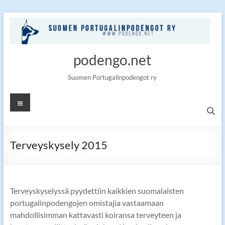
Skip
to
content
podengo.net
Suomen Portugalinpodengot ry
Valikko
Terveyskysely 2015
Terveyskyselyssä pyydettiin kaikkien suomalaisten
portugalinpodengojen omistajia vastaamaan
mahdollisimman kattavasti koiransa terveyteen ja