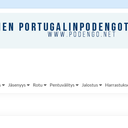
s
Jäsenyys
Rotu
Pentuvälitys
Jalostus
Harrastuks