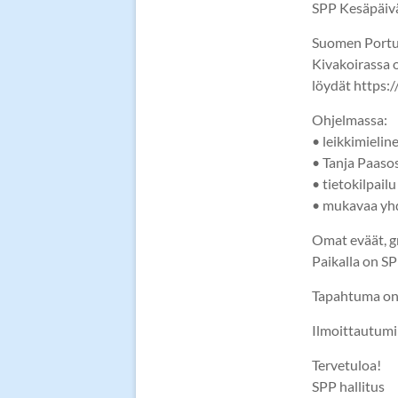
SPP Kesäpäivä
Suomen Portug
Kivakoirassa 
löydät https:/
Ohjelmassa:
• leikkimieline
• Tanja Paasos
• tietokilpail
• mukavaa yh
Omat eväät, g
Paikalla on S
Tapahtuma on S
Ilmoittautumi
Tervetuloa!
SPP hallitus