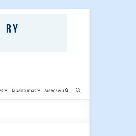
et
Tapahtumat
Jäsensivu 🔒