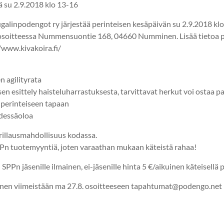
 su 2.9.2018 klo 13-16
alinpodengot ry järjestää perinteisen kesäpäivän su 2.9.2018 kl
osoitteessa Nummensuontie 168, 04660 Numminen. Lisää tietoa p
/www.kivakoira.fi/
n agilityrata
en esittely haisteluharrastuksesta, tarvittavat herkut voi ostaa p
u perinteiseen tapaan
dessäoloa
rillausmahdollisuus kodassa.
PPn tuotemyyntiä, joten varaathan mukaan käteistä rahaa!
PPn jäsenille ilmainen, ei-jäsenille hinta 5 €/aikuinen käteisellä p
nen viimeistään ma 27.8. osoitteeseen tapahtumat@podengo.net