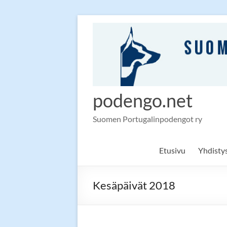
Skip
to
content
podengo.net
Suomen Portugalinpodengot ry
Etusivu
Yhdisty
Kesäpäivät 2018