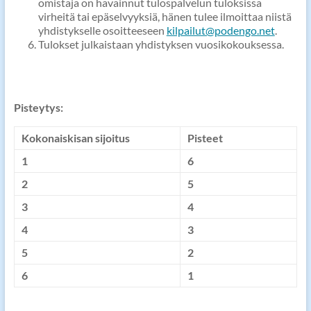
omistaja on havainnut tulospalvelun tuloksissa
virheitä tai epäselvyyksiä, hänen tulee ilmoittaa niistä
yhdistykselle osoitteeseen
kilpailut@podengo.net
.
Tulokset julkaistaan yhdistyksen vuosikokouksessa.
Pisteytys:
Kokonaiskisan sijoitus
Pisteet
1
6
2
5
3
4
4
3
5
2
6
1