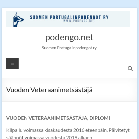
Skip
to
content
podengo.net
Suomen Portugalinpodengot ry
Valikko
Vuoden Veteraanimetsästäjä
VUODEN VETERAANIMETSÄSTÄJÄ, DIPLOMI
Kilpailu voimassa kisakaudesta 2016 eteenpäin. Päivitetyt
säännöt voimassa vuodesta 2019 alkaen.