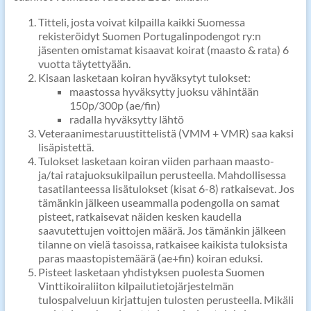
Titteli, josta voivat kilpailla kaikki Suomessa
rekisteröidyt Suomen Portugalinpodengot ry:n
jäsenten omistamat kisaavat koirat (maasto & rata) 6
vuotta täytettyään.
Kisaan lasketaan koiran hyväksytyt tulokset:
maastossa hyväksytty juoksu vähintään
150p/300p (ae/fin)
radalla hyväksytty lähtö
Veteraanimestaruustittelistä (VMM + VMR) saa kaksi
lisäpistettä.
Tulokset lasketaan koiran viiden parhaan maasto-
ja/tai ratajuoksukilpailun perusteella. Mahdollisessa
tasatilanteessa lisätulokset (kisat 6-8) ratkaisevat. Jos
tämänkin jälkeen useammalla podengolla on samat
pisteet, ratkaisevat näiden kesken kaudella
saavutettujen voittojen määrä. Jos tämänkin jälkeen
tilanne on vielä tasoissa, ratkaisee kaikista tuloksista
paras maastopistemäärä (ae+fin) koiran eduksi.
Pisteet lasketaan yhdistyksen puolesta Suomen
Vinttikoiraliiton kilpailutietojärjestelmän
tulospalveluun kirjattujen tulosten perusteella. Mikäli